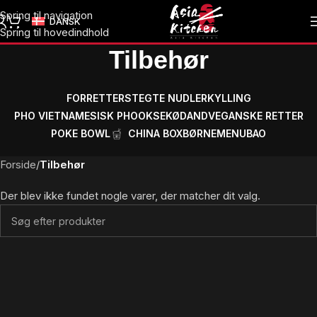
Spring til navigation
DANSK
Spring til hovedindhold
Tilbehør
FORRETTER
STEGTE NUDLER
KYLLING
PHO VIETNAMESISK PHO
OKSEKØD
AND
VEGANSKE RETTER
POKE BOWL
CHINA BOX
BØRNEMENU
BAO
Forside
/
Tilbehør
Der blev ikke fundet nogle varer, der matcher dit valg.