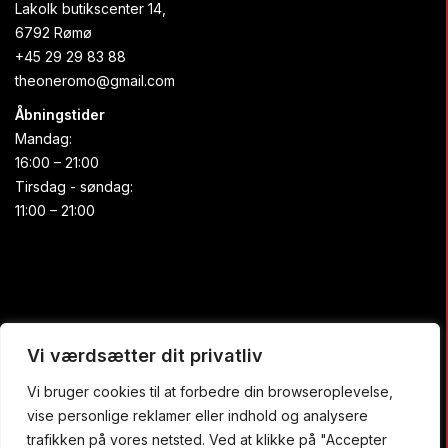
Lakolk butikscenter 14,
6792 Rømø
+45 29 29 83 88
theoneromo@gmail.com
Åbningstider
Mandag:
16:00 – 21:00
Tirsdag - søndag:
11:00 – 21:00
Praktisk
Vi værdsætter dit privatliv
Vi bruger cookies til at forbedre din browseroplevelse,
Forside
vise personlige reklamer eller indhold og analysere
Buffet
trafikken på vores netsted. Ved at klikke på "Accepter