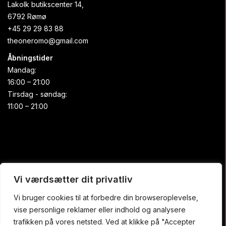
Lakolk butikscenter 14,
6792 Rømø
+45 29 29 83 88
theoneromo@gmail.com
Åbningstider
Mandag:
16:00 – 21:00
Tirsdag - søndag:
11:00 – 21:00
Praktisk
Vi værdsætter dit privatliv
Vi bruger cookies til at forbedre din browseroplevelse,
Forside
vise personlige reklamer eller indhold og analysere
Buffet
trafikken på vores netsted. Ved at klikke på "Accepter