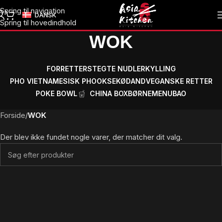
Spring til navigation
DANSK
Spring til hovedindhold
WOK
FORRETTER
STEGTE NUDLER
KYLLING
PHO VIETNAMESISK PHO
OKSEKØD
AND
VEGANSKE RETTER
POKE BOWL
CHINA BOX
BØRNEMENU
BAO
Forside
/
WOK
Der blev ikke fundet nogle varer, der matcher dit valg.