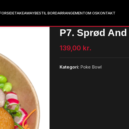
FORSIDE
TAKEAWAY
BESTIL BORD
ARRANGEMENT
OM OS
KONTAKT
P7. Sprød And
139,00
kr.
Kategori:
Poke Bowl