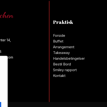
tchen
Praktisk
Forside
ter 14,
Buffet
Arrangement
8
Takeaway
ail.com
Handelsbetingelser
Bestil Bord
Smiley rapport
Kontakt
g: