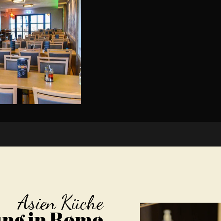
Asien Küche
ung in Rømø