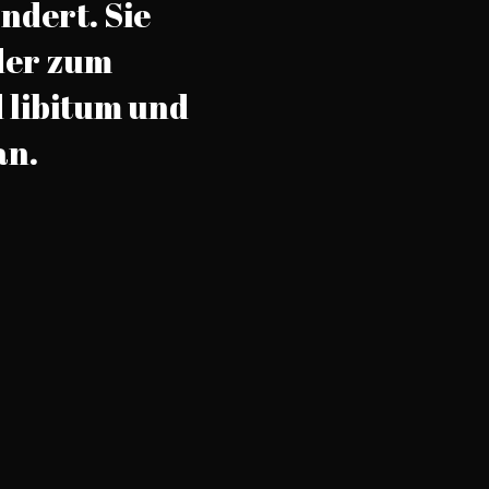
ndert. Sie
oder zum
 libitum und
an.