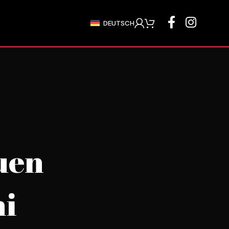
DEUTSCH
uen
hi