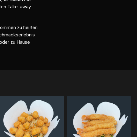
bten Take-away
llkommen zu heißen
schmackserlebnis
s oder zu Hause