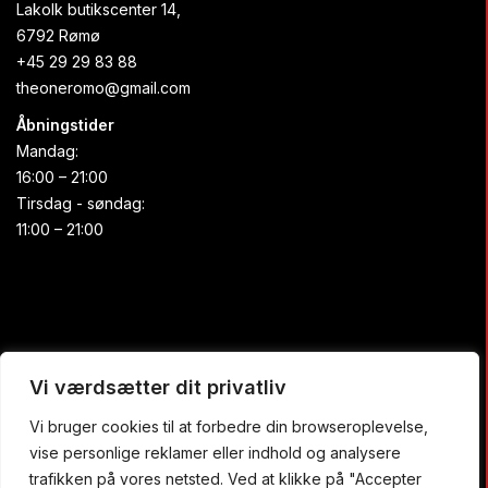
Lakolk butikscenter 14,
6792 Rømø
+45 29 29 83 88
theoneromo@gmail.com
Åbningstider
Mandag:
16:00 – 21:00
Tirsdag - søndag:
11:00 – 21:00
Praktisk
Vi værdsætter dit privatliv
Vi bruger cookies til at forbedre din browseroplevelse,
Forside
vise personlige reklamer eller indhold og analysere
Buffet
trafikken på vores netsted. Ved at klikke på "Accepter