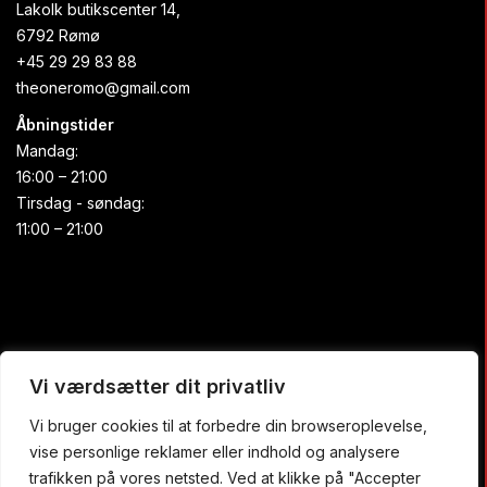
Lakolk butikscenter 14,
6792 Rømø
+45 29 29 83 88
theoneromo@gmail.com
Åbningstider
Mandag:
16:00 – 21:00
Tirsdag - søndag:
11:00 – 21:00
Praktisk
Vi værdsætter dit privatliv
Vi bruger cookies til at forbedre din browseroplevelse,
Forside
vise personlige reklamer eller indhold og analysere
Buffet
trafikken på vores netsted. Ved at klikke på "Accepter